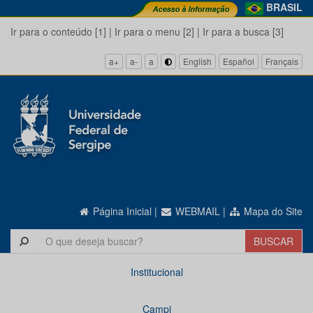
BRASIL
Ir para o conteúdo [1]
|
Ir para o menu [2]
|
Ir para a busca [3]
a+
a-
a
English
Español
Français
Página Inicial
|
WEBMAIL
|
Mapa do Site
Institucional
Campi