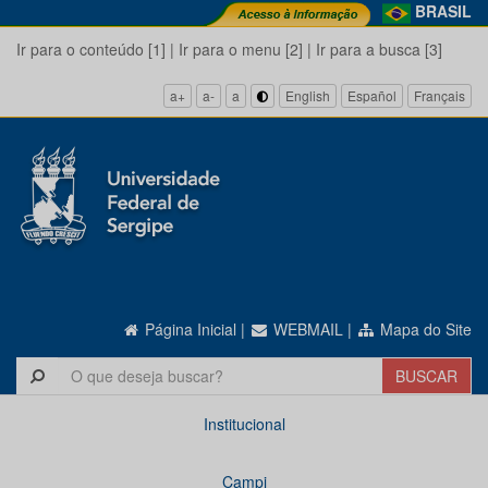
BRASIL
Ir para o conteúdo [1]
|
Ir para o menu [2]
|
Ir para a busca [3]
a+
a-
a
English
Español
Français
Página Inicial
|
WEBMAIL
|
Mapa do Site
Institucional
Campi