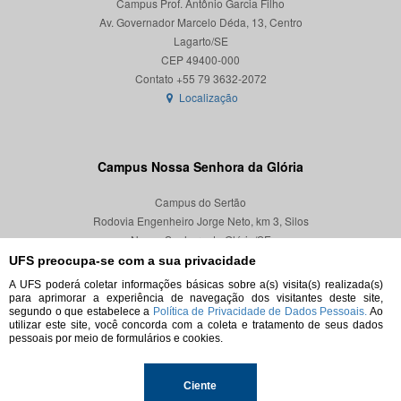
Campus Prof. Antônio Garcia Filho
Av. Governador Marcelo Déda, 13, Centro
Lagarto/SE
CEP 49400-000
Localização
Campus Nossa Senhora da Glória
Campus do Sertão
Rodovia Engenheiro Jorge Neto, km 3, Silos
Nossa Senhora da Glória/SE
CEP 49680-000
UFS preocupa-se com a sua privacidade
A UFS poderá coletar informações básicas sobre a(s) visita(s) realizada(s)
Localização
para aprimorar a experiência de navegação dos visitantes deste site,
segundo o que estabelece a
Política de Privacidade de Dados Pessoais.
Ao
utilizar este site, você concorda com a coleta e tratamento de seus dados
pessoais por meio de formulários e cookies.
© 2026. Todos os direitos reservados.
Ciente