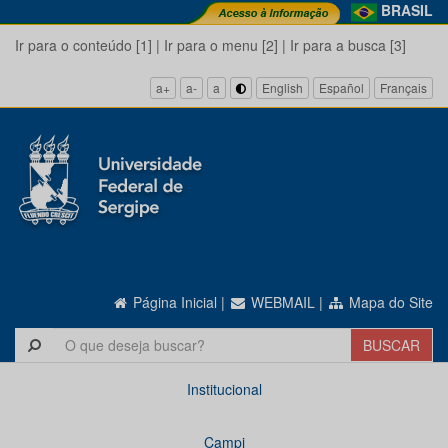
BRASIL
Ir para o conteúdo [1]
|
Ir para o menu [2]
|
Ir para a busca [3]
a+
a-
a
English
Español
Français
Página Inicial
|
WEBMAIL
|
Mapa do Site
Institucional
Campi