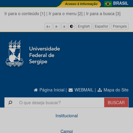
BRASIL
Ir para o conteúdo [1]
|
Ir para o menu [2]
|
Ir para a busca [3]
a+
a-
a
English
Español
Français
Página Inicial
|
WEBMAIL
|
Mapa do Site
Institucional
Campi